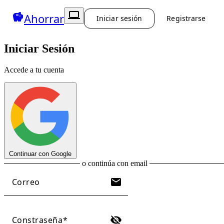
computer
savings
Ahorrar
Iniciar sesión
Registrarse
Iniciar Sesión
Accede a tu cuenta
Continuar con Google
o continúa con email
mail
Correo
visibility_off
Constraseña