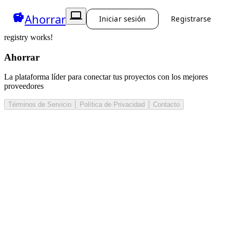
computer
savings
Ahorrar
Iniciar sesión
Registrarse
registry works!
Ahorrar
La plataforma líder para conectar tus proyectos con los mejores
proveedores
Términos de Servicio
Política de Privacidad
Contacto